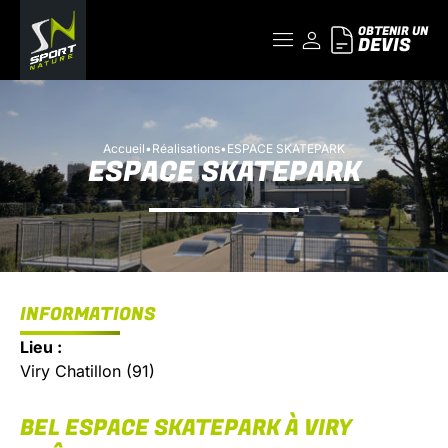
OBTENIR UN
DEVIS
Accueil
•
Réalisations
•
ESPACE SKATEPARK
ESPACE SKATEPARK
INFORMATIONS
Lieu :
Viry Chatillon (91)
BEL ESPACE SKATEPARK À VIRY