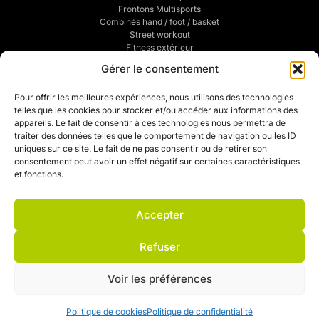
Frontons Multisports
Combinés hand / foot / basket
Street workout
Fitness extérieur
Sports de combats
Gérer le consentement
Traçage de terrains de sports
POUR VOUS
Pour offrir les meilleures expériences, nous utilisons des technologies
telles que les cookies pour stocker et/ou accéder aux informations des
Mentions légales
appareils. Le fait de consentir à ces technologies nous permettra de
Politique de confidentialité
traiter des données telles que le comportement de navigation ou les ID
CGV
uniques sur ce site. Le fait de ne pas consentir ou de retirer son
Mon compte
consentement peut avoir un effet négatif sur certaines caractéristiques
Mon devis
et fonctions.
Contact
Politique de cookies (UE)
Accepter
Refuser
Voir les préférences
Politique de cookies
Politique de confidentialité