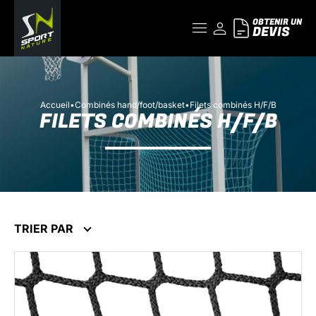
OBTENIR UN
DEVIS
Accueil
•
Combinés hand/foot/basket
•
Filets combinés H/F/B
FILETS COMBINÉS H/F/B
TRIER PAR