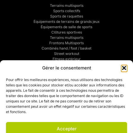
Terrains multisports
Sports collectifs
Sports de raquettes
Équipements de terrains de grands jeux
Équipements de salle de sports
Clôtures sportives
Terrains multisports
Frontons Multisports
Combinés hand / foot / basket
Street workout
Fitness extérieur
Sports de combats
Gérer le consentement
Traçage de terrains de sports
POUR VOUS
Pour offrir les meilleures expériences, nous utilisons des technologies
telles que les cookies pour stocker et/ou accéder aux informations des
Mentions légales
appareils. Le fait de consentir à ces technologies nous permettra de
Politique de confidentialité
traiter des données telles que le comportement de navigation ou les ID
CGV
uniques sur ce site. Le fait de ne pas consentir ou de retirer son
Mon compte
consentement peut avoir un effet négatif sur certaines caractéristiques
Mon devis
et fonctions.
Contact
Politique de cookies (UE)
Accepter