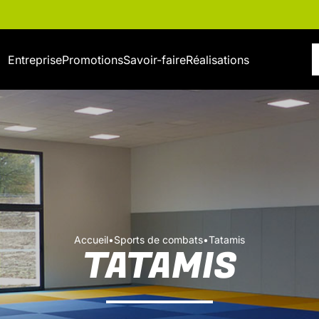
Entreprise
Promotions
Savoir-faire
Réalisations
Accueil
•
Sports de combats
•
Tatamis
TATAMIS