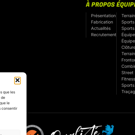
À PROPOS
ÉQUI
Présentation
Terrain
Fabrication
Sports 
Actualités
Sports
Recrutement
Équipe
Équipe
Clôtur
Terrain
Fronto
Combin
Street
Fitness
Sports
Traçag
es que les
t de
que le
s consentir