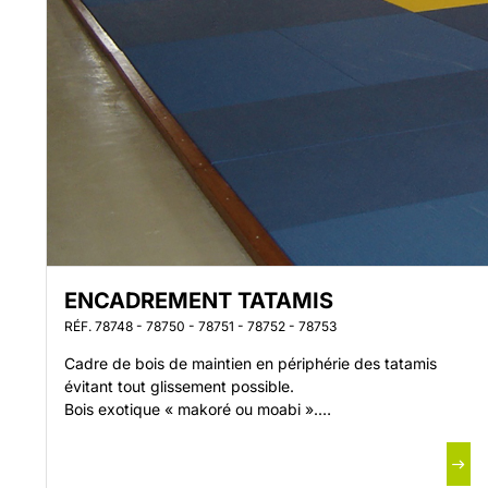
ENCADREMENT TATAMIS
RÉF. 78748 - 78750 - 78751 - 78752 - 78753
Cadre de bois de maintien en périphérie des tatamis
évitant tout glissement possible.
Bois exotique « makoré ou moabi ».
Verni polyuréthane.
Epaisseur 40, 50, 60 et 70 mm.