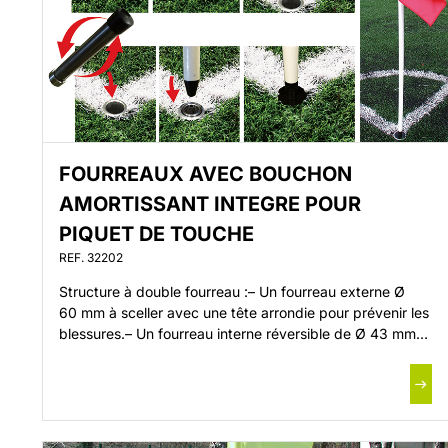
FOURREAUX AVEC BOUCHON
AMORTISSANT INTEGRE POUR
PIQUET DE TOUCHE
REF. 32202
Structure à double fourreau :– Un fourreau externe Ø
60 mm à sceller avec une tête arrondie pour prévenir les
blessures.– Un fourreau interne réversible de Ø 43 mm
amovible.Fonctionnalités du fourreau interne :– Un côté
ouvert pour recevoir et stabiliser le piquet de ligne.– Un
côté fermé en caoutchouc pour :– prévenir les risques
de blessures– éviter les […]