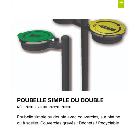
et aux dimensions du piquet. Coloris noir, blanc ou […]
POUBELLE SIMPLE OU DOUBLE
RÉF. 76300-76310-76320-76330
Poubelle simple ou double avec couvercles, sur platine
ou à sceller. Couvercles gravés : Déchets / Recyclable