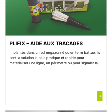
PLIFIX – AIDE AUX TRACAGES
Implantés dans un sol engazonné ou en terre battue, ils
sont la solution la plus pratique et rapide pour
matérialiser une ligne, un périmètre ou pour signaler la
présence d’objets enterrés. Implant d’herbe synthétique
à visser dans le sol pour repérer les intersections de
ligne Aide au traçage Pour terrains en herbe ou
stabilisés. A […]