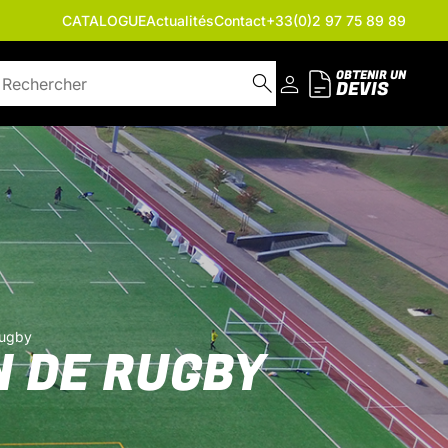
CATALOGUE
Actualités
Contact
+33(0)2 97 75 89 89
OBTENIR UN
DEVIS
rugby
 DE RUGBY