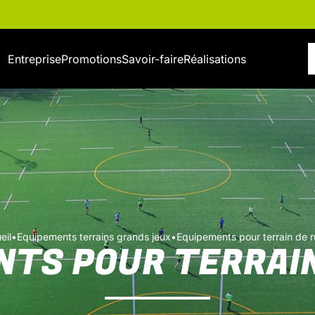
Entreprise
Promotions
Savoir-faire
Réalisations
eil
•
Equipements terrains grands jeux
•
Equipements pour terrain de 
NTS POUR TERRAIN