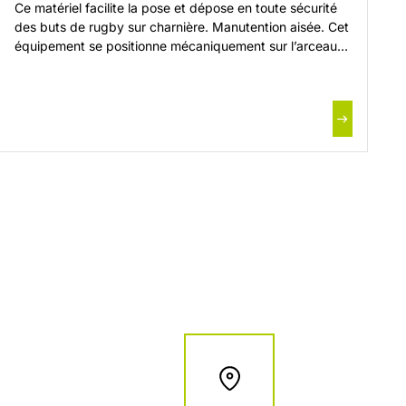
Ce matériel facilite la pose et dépose en toute sécurité
des buts de rugby sur charnière. Manutention aisée. Cet
équipement se positionne mécaniquement sur l’arceau
arrière de tout matériel motorisé (tondeuse, micro-
tracteur…). Celui-ci est différent en fonction de la
marque et du modèle du microtracteur. 1 – Pour l’étude,
nous communiquer : Photos de face, […]