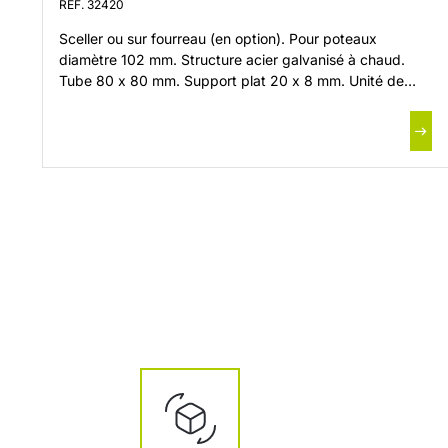
RÉF. 32420
Sceller ou sur fourreau (en option). Pour poteaux
diamètre 102 mm. Structure acier galvanisé à chaud.
Tube 80 x 80 mm. Support plat 20 x 8 mm. Unité de
vente : un jeu de trois portiques pour une paire de buts
de rugby. Option : sur fourreau Réf. 45228.