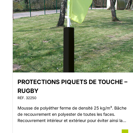
PROTECTIONS PIQUETS DE TOUCHE –
RUGBY
RÉF. 32250
Mousse de polyéther ferme de densité 25 kg/m³. Bâche
de recouvrement en polyester de toutes les faces.
Recouvrement intérieur et extérieur pour éviter ainsi la
mousse de prendre l’eau. Dimensions : 120 mm x 120
mm x 1 m. Protections préformées à enfiler par le dessus