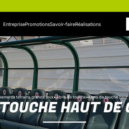
Entreprise
Promotions
Savoir-faire
Réalisations
pements terrains grands jeux
•
Abris de touche
•
Abris de touche hau
 TOUCHE HAUT DE