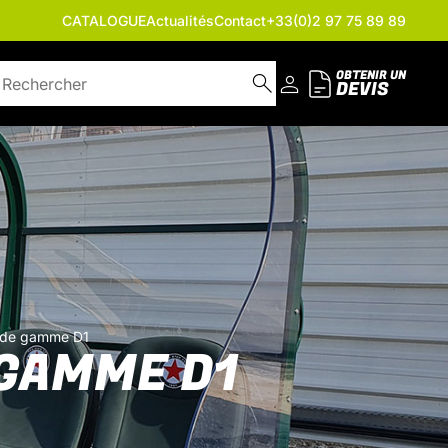
CATALOGUE
Actualités
Contact
+33(0)2 97 75 89 89
OBTENIR UN
DEVIS
t de gamme D1
 GAMME D1