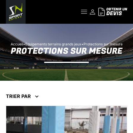
OBTENIR UN
DEVIS
Accueil
•
Equipements terrains grands jeux
•
Protections sur mesure
PROTECTIONS SUR MESURE
TRIER PAR