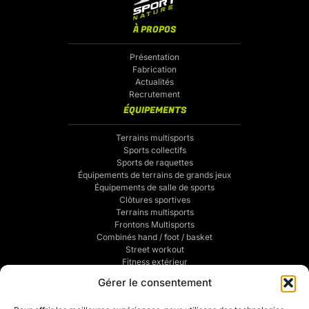
À PROPOS
Présentation
Fabrication
Actualités
Recrutement
ÉQUIPEMENTS
Terrains multisports
Sports collectifs
Sports de raquettes
Équipements de terrains de grands jeux
Équipements de salle de sports
Clôtures sportives
Terrains multisports
Frontons Multisports
Combinés hand / foot / basket
Street workout
Fitness extérieur
Sports de combats
Gérer le consentement
Traçage de terrains de sports
POUR VOUS