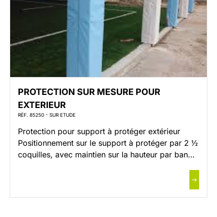
PROTECTION SUR MESURE POUR
EXTERIEUR
RÉF. 85250 - SUR ETUDE
Protection pour support à protéger extérieur
Positionnement sur le support à protéger par 2 ½
coquilles, avec maintien sur la hauteur par bande
velcro. Dimensions : Diamètre ou section du
poteau, hauteur : à préciser Garnissage : Mousse
de polyether ferme de densité 25 kg/m3 –
Epaisseur mousse : 5 cm Recouvrement : Bâche
PVC […]