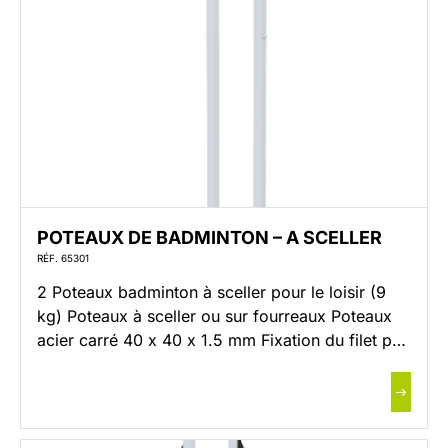
POTEAUX DE BADMINTON – A SCELLER
RÉF. 65301
2 Poteaux badminton à sceller pour le loisir (9
kg) Poteaux à sceller ou sur fourreaux Poteaux
acier carré 40 x 40 x 1.5 mm Fixation du filet par
taquet coinceur Embout PVC 40 x 40 avec
rainure Finition : poudrage blanc Livré sans filet
et sans fourreau Option fourreaux Réf. 65309