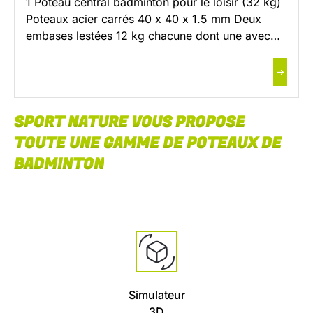
1 Poteau central badminton pour le loisir (32 kg)
Poteaux acier carrés 40 x 40 x 1.5 mm Deux
embases lestées 12 kg chacune dont une avec
roues plastiques diam. 65 mm Fixation du filet
avec un taquet coinceur Embout PVC 40 x 40
avec rainure Poignée de serrage Finition :
poudrage blanc Livré sans […]
SPORT NATURE VOUS PROPOSE
TOUTE UNE GAMME DE POTEAUX DE
BADMINTON
Simulateur
3D