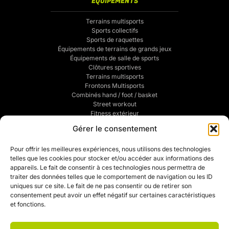
ÉQUIPEMENTS
Terrains multisports
Sports collectifs
Sports de raquettes
Équipements de terrains de grands jeux
Équipements de salle de sports
Clôtures sportives
Terrains multisports
Frontons Multisports
Combinés hand / foot / basket
Street workout
Fitness extérieur
Sports de combats
Gérer le consentement
Traçage de terrains de sports
POUR VOUS
Pour offrir les meilleures expériences, nous utilisons des technologies
telles que les cookies pour stocker et/ou accéder aux informations des
Mentions légales
appareils. Le fait de consentir à ces technologies nous permettra de
Politique de confidentialité
traiter des données telles que le comportement de navigation ou les ID
CGV
uniques sur ce site. Le fait de ne pas consentir ou de retirer son
Mon compte
consentement peut avoir un effet négatif sur certaines caractéristiques
Mon devis
et fonctions.
Contact
Politique de cookies (UE)