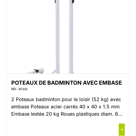
POTEAUX DE BADMINTON AVEC EMBASE
RÉF. 65302
2 Poteaux badminton pour le loisir (52 kg) avec
embase Poteaux acier carrés 40 x 40 x 1.5 mm
Embase lestée 20 kg Roues plastiques diam. 65
m Fixation du filet avec un taquet coinceur
Embout PVC 40 x 40 avec rainure Poignée de
serrage M10 x 15 Finition : poudrage blanc Livré