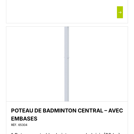
tension parfaite au filet Fixation du filet par un
taquet coinceur Embout PVC 40 x 40 avec
rainure Poignée de serrage M10 x 15 Embase
avec roues plastiques […]
POTEAU DE BADMINTON CENTRAL – AVEC
EMBASES
RÉF. 65304