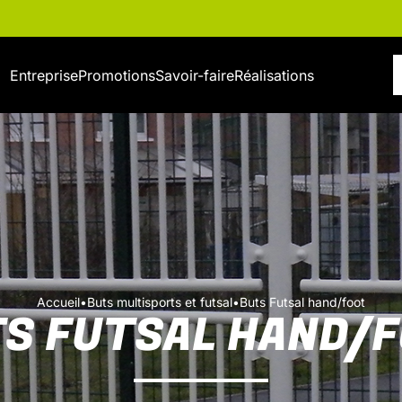
Entreprise
Promotions
Savoir-faire
Réalisations
Accueil
•
Buts multisports et futsal
•
Buts Futsal hand/foot
S FUTSAL HAND/