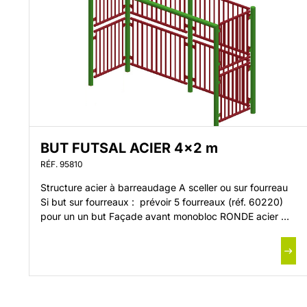
BUT FUTSAL ACIER 4×2 m
RÉF. 95810
Structure acier à barreaudage A sceller ou sur fourreau
Si but sur fourreaux : prévoir 5 fourreaux (réf. 60220)
pour un un but Façade avant monobloc RONDE acier Ø
90 mm Dimensions intérieures but : 4 x 2 m Fermé
derrière et sur les côtés Traitement par galvanisation à
chaud Livré avec kit de montage […]