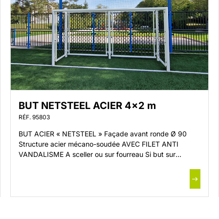
BUT NETSTEEL ACIER 4×2 m
RÉF. 95803
BUT ACIER « NETSTEEL » Façade avant ronde Ø 90
Structure acier mécano-soudée AVEC FILET ANTI
VANDALISME A sceller ou sur fourreau Si but sur
fourreaux : prévoir 5 fourreaux (réf. 60220) pour un un
but Façade avant monobloc acier ronde Ø 90 mm
Poteaux acier ronds Ø 90 mm Cadres acier section 30 x
[…]