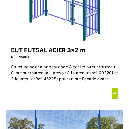
BUT FUTSAL ACIER 3×2 m
RÉF. 95801
Structure acier à barreaudage A sceller ou sur fourreau
Si but sur fourreaux : prévoir 3 fourreaux (réf. 60220) et
2 fourreaux (Réf. 45228) pour un but Façade avant
monobloc CARREE acier 80 x 80 mm Dimensions
intérieures but : 3 x 2 m Fermé derrière et sur les côtés
Traitement par galvanisation à chaud […]