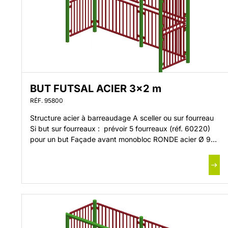
BUT FUTSAL ACIER 3×2 m
RÉF. 95800
Structure acier à barreaudage A sceller ou sur fourreau
Si but sur fourreaux : prévoir 5 fourreaux (réf. 60220)
pour un but Façade avant monobloc RONDE acier Ø 90
mm Dimensions intérieures but : 3 x 2 m Fermé derrière
et sur les côtés Traitement par galvanisation à chaud
Livré avec kit de montage G […]