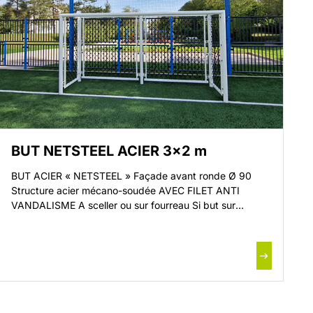
BUT NETSTEEL ACIER 3×2 m
BUT ACIER « NETSTEEL » Façade avant ronde Ø 90
Structure acier mécano-soudée AVEC FILET ANTI
VANDALISME A sceller ou sur fourreau Si but sur
fourreaux : prévoir 5 fourreaux (réf. 60220) pour un un
but Façade avant monobloc acier ronde Ø 90 mm
Poteaux acier ronds Ø 90 mm Cadres acier section 30 x
[…]