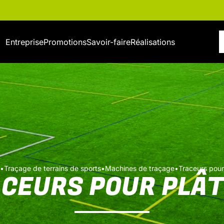
Entreprise
Promotions
Savoir-faire
Réalisations
•
Traçage de terrains de sports
•
Machines de traçage
•
Traceurs pour
CEURS POUR PLÂ