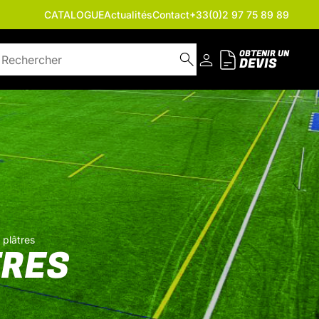
CATALOGUE
Actualités
Contact
+33(0)2 97 75 89 89
OBTENIR UN
DEVIS
 plâtres
TRES