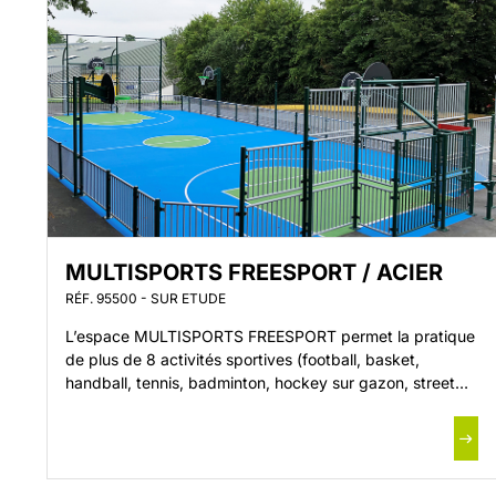
MULTISPORTS FREESPORT / ACIER
RÉF. 95500 - SUR ETUDE
L’espace MULTISPORTS FREESPORT permet la pratique
de plus de 8 activités sportives (football, basket,
handball, tennis, badminton, hockey sur gazon, street
hockey…).
Nos espaces MULTISPORTS sont conformes à la norme
NF EN 15 312 de mai 07