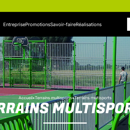
Entreprise
Promotions
Savoir-faire
Réalisations
Accueil
•
Terrains multisports
•
Terrains multisports
RRAINS MULTISPO