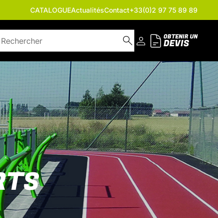
CATALOGUE
Actualités
Contact
+33(0)2 97 75 89 89
OBTENIR UN
DEVIS
RTS