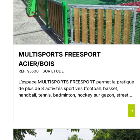
MULTISPORTS FREESPORT
ACIER/BOIS
RÉF. 95500 - SUR ETUDE
L’espace MULTISPORTS FREESPORT permet la pratique
de plus de 8 activités sportives (football, basket,
handball, tennis, badminton, hockey sur gazon, street
hockey…) L’espace multisports (dimensions suivant
terrain) comprend : 2 Palissades latérales 2 Frontons
comprenant : * 2 Buts multisports « ouverts ou fermés
sur les côtés » (Football, Hand, Basket) 1 Panneau
d’informations aux usagers 1 […]