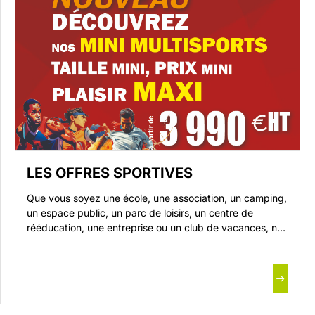
LES OFFRES SPORTIVES
Que vous soyez une école, une association, un camping,
un espace public, un parc de loisirs, un centre de
rééducation, une entreprise ou un club de vacances, nos
terrains et mini terrains multisports s’adaptent à tous les
environnements. Conçus pour répondre à vos envies
comme à vos contraintes, ils offrent des solutions
flexibles, durables et […]