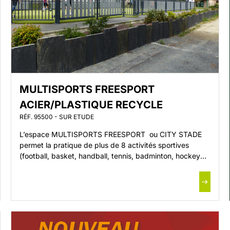
MULTISPORTS FREESPORT
ACIER/PLASTIQUE RECYCLE
RÉF. 95500 - SUR ETUDE
L’espace MULTISPORTS FREESPORT ou CITY STADE
permet la pratique de plus de 8 activités sportives
(football, basket, handball, tennis, badminton, hockey
sur gazon, street hockey…) L’espace multisports
(dimensions suivant terrain) comprend : 2 Palissades
latérales 2 Frontons comprenant : * 2 Buts multisports
« ouverts ou fermés sur les côtés » (Football, Hand,
Basket) 1 Panneau d’informations […]