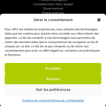
Combinés hand / foot / basket
Street workout
Fitness extérieur
Sports de combats
Gérer le consentement
Traçage de terrains de sports
POUR VOUS
Pour offrir les meilleures expériences, nous utilisons des technologies
telles que les cookies pour stocker et/ou accéder aux informations des
Mentions légales
appareils. Le fait de consentir à ces technologies nous permettra de
Politique de confidentialité
traiter des données telles que le comportement de navigation ou les ID
CGV
uniques sur ce site. Le fait de ne pas consentir ou de retirer son
Mon compte
consentement peut avoir un effet négatif sur certaines caractéristiques
Mon devis
et fonctions.
Contact
Politique de cookies (UE)
Accepter
Refuser
Voir les préférences
Politique de cookies
Politique de confidentialité