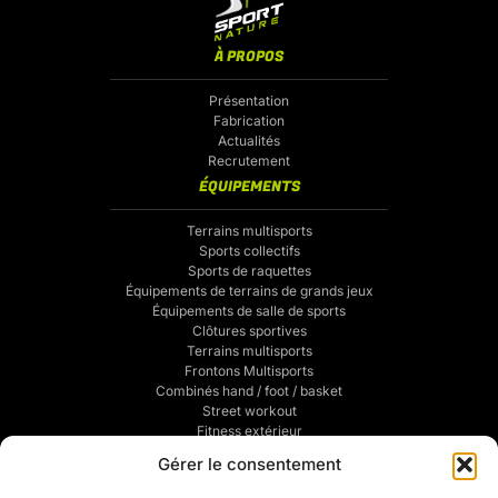
À PROPOS
Présentation
Fabrication
Actualités
Recrutement
ÉQUIPEMENTS
Terrains multisports
Sports collectifs
Sports de raquettes
Équipements de terrains de grands jeux
Équipements de salle de sports
Clôtures sportives
Terrains multisports
Frontons Multisports
Combinés hand / foot / basket
Street workout
Fitness extérieur
Sports de combats
Gérer le consentement
Traçage de terrains de sports
POUR VOUS