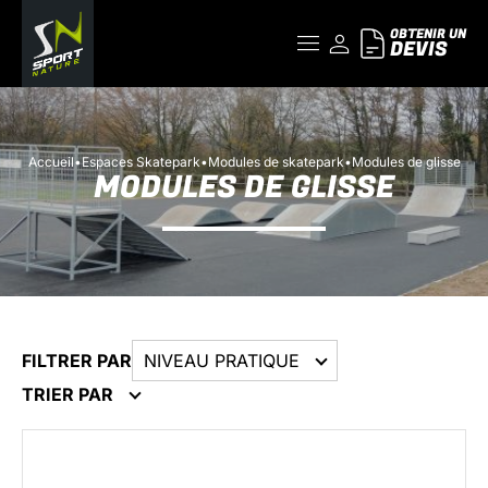
OBTENIR UN
DEVIS
Accueil
•
Espaces Skatepark
•
Modules de skatepark
•
Modules de glisse
MODULES DE GLISSE
FILTRER PAR
NIVEAU PRATIQUE
TRIER PAR