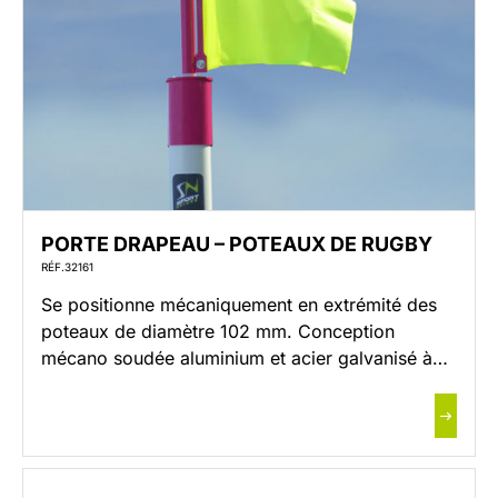
PORTE DRAPEAU – POTEAUX DE RUGBY
RÉF.32161
Se positionne mécaniquement en extrémité des
poteaux de diamètre 102 mm. Conception
mécano soudée aluminium et acier galvanisé à
chaud par immersion. Rotation du porte drapeau
sur bague polyamide. Bridage mécanique du
drapeau par plat de compression (hauteur maxi
du drapeau : 450 mm). Finition : thermolaquage
Blanc RAL 9010 (autre coloris sur demande).