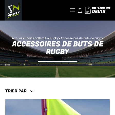
OBTENIR UN
DEVIS
Accueil
•
Sports collectifs
•
Rugby
•
Accessoires de buts de rugby
ACCESSOIRES DE BUTS DE
RUGBY
TRIER PAR