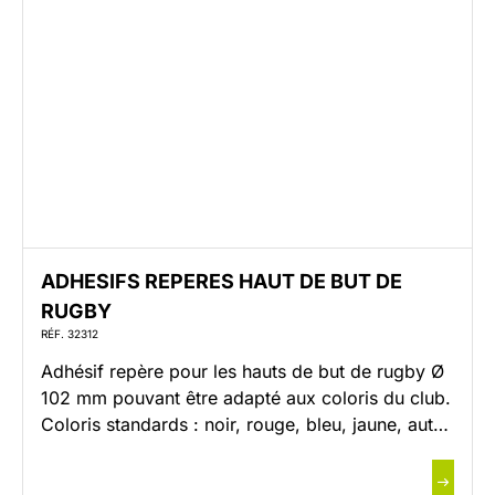
Unité […]
ADHESIFS REPERES HAUT DE BUT DE
RUGBY
RÉF. 32312
Adhésif repère pour les hauts de but de rugby Ø
102 mm pouvant être adapté aux coloris du club.
Coloris standards : noir, rouge, bleu, jaune, autre
coloris sur demande Nous confirmer le Ø du but
Autre hauteur adhésif, sur demande