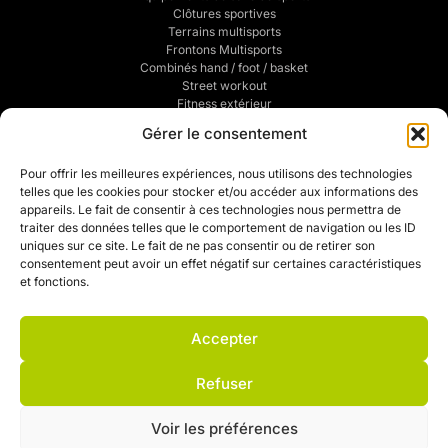
Clôtures sportives
Terrains multisports
Frontons Multisports
Combinés hand / foot / basket
Street workout
Fitness extérieur
Sports de combats
Gérer le consentement
Traçage de terrains de sports
POUR VOUS
Pour offrir les meilleures expériences, nous utilisons des technologies
telles que les cookies pour stocker et/ou accéder aux informations des
Mentions légales
appareils. Le fait de consentir à ces technologies nous permettra de
Politique de confidentialité
traiter des données telles que le comportement de navigation ou les ID
CGV
uniques sur ce site. Le fait de ne pas consentir ou de retirer son
Mon compte
consentement peut avoir un effet négatif sur certaines caractéristiques
Mon devis
et fonctions.
Contact
Politique de cookies (UE)
Accepter
Refuser
Voir les préférences