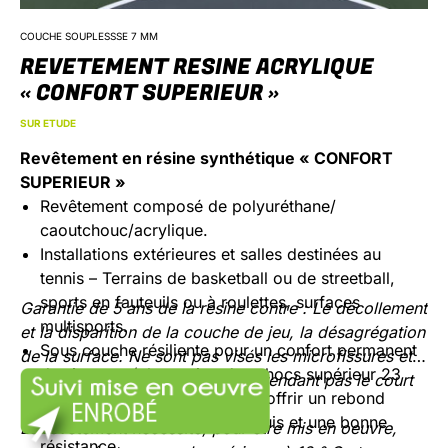
COUCHE SOUPLESSSE 7 MM
REVETEMENT RESINE ACRYLIQUE
« CONFORT SUPERIEUR »
SUR ETUDE
Revêtement en résine synthétique « CONFORT
SUPERIEUR »
Revêtement composé de polyuréthane/
caoutchouc/acrylique.
Installations extérieures et salles destinées au
tennis – Terrains de basketball ou de streetball,
sports en fauteuils ou à roulettes, surfaces
Garantie de 5 ans de la résine contre : Le décollement
multisports.
et la disparition de la couche de jeu, la désagrégation
Sous couche résiliente pour un confort permanent
de la surface. Ne sont pas visés les microfissures et
des joueurs (absorption des chocs supérieur 23
autres petits défauts visibles ne rendant pas le court
%), et revêtue de résine pour offrir un rebond
impropre à sa destination.
constant de la balle, des appuis et une bonne
Le revêtement nécessite, pour être mis en oeuvre,
résistance.