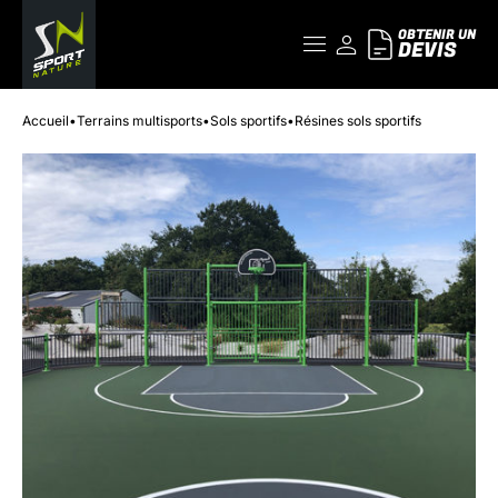
OBTENIR UN
DEVIS
Accueil
•
Terrains multisports
•
Sols sportifs
•
Résines sols sportifs