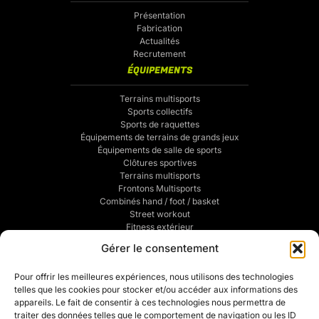
Présentation
Fabrication
Actualités
Recrutement
ÉQUIPEMENTS
Terrains multisports
Sports collectifs
Sports de raquettes
Équipements de terrains de grands jeux
Équipements de salle de sports
Clôtures sportives
Terrains multisports
Frontons Multisports
Combinés hand / foot / basket
Street workout
Fitness extérieur
Sports de combats
Gérer le consentement
Traçage de terrains de sports
POUR VOUS
Pour offrir les meilleures expériences, nous utilisons des technologies
telles que les cookies pour stocker et/ou accéder aux informations des
Mentions légales
appareils. Le fait de consentir à ces technologies nous permettra de
Politique de confidentialité
traiter des données telles que le comportement de navigation ou les ID