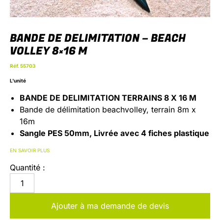
BANDE DE DELIMITATION – BEACH
VOLLEY 8×16 M
Réf. 55703
L'unité
BANDE DE DELIMITATION TERRAINS 8 X 16 M
Bande de délimitation beachvolley, terrain 8m x
16m
Sangle PES 50mm, Livrée avec 4 fiches plastique
de 23 cm et sandows pour l’ancrage dans le
EN SAVOIR PLUS
sable
Quantité :
Coloris : Bleu
Ajouter à ma demande de devis