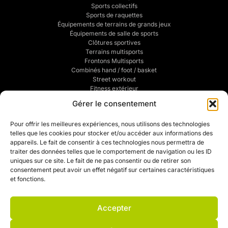
Sports collectifs
Sports de raquettes
Équipements de terrains de grands jeux
Équipements de salle de sports
Clôtures sportives
Terrains multisports
Frontons Multisports
Combinés hand / foot / basket
Street workout
Fitness extérieur
Sports de combats
Gérer le consentement
Traçage de terrains de sports
POUR VOUS
Pour offrir les meilleures expériences, nous utilisons des technologies
telles que les cookies pour stocker et/ou accéder aux informations des
Mentions légales
appareils. Le fait de consentir à ces technologies nous permettra de
Politique de confidentialité
traiter des données telles que le comportement de navigation ou les ID
CGV
uniques sur ce site. Le fait de ne pas consentir ou de retirer son
Mon compte
consentement peut avoir un effet négatif sur certaines caractéristiques
Mon devis
et fonctions.
Contact
Politique de cookies (UE)
Accepter