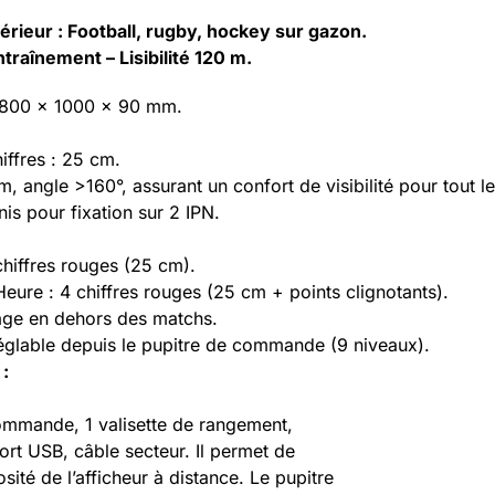
1 charge
térieur : Football, rugby, hockey sur gazon.
régler l
raînement – Lisibilité 120 m.
de com
répétiti
1800 x 1000 x 90 mm.
Notice d
Option
iffres : 25 cm.
IPN ou I
0 m, angle >160°, assurant un confort de visibilité pour tout le
is pour fixation sur 2 IPN.
chiffres rouges (25 cm).
ure : 4 chiffres rouges (25 cm + points clignotants).
age en dehors des matchs.
églable depuis le pupitre de commande (9 niveaux).
:
ommande, 1 valisette de rangement,
port USB, câble secteur. Il permet de
osité de l’afficheur à distance. Le pupitre