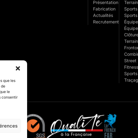
Présentation
Terrain
Fabrication
Sports 
Actualités
Sports
Recrutement
Équipe
Équipe
Clôtur
Terrain
Fronto
Combin
Street
Fitness
Sports
Traçag
es que les
t de
que le
s consentir
férences