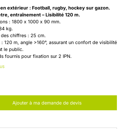
n en extérieur : Football, rugby, hockey sur gazon.
e, entraînement – Lisibilité 120 m.
ons : 1800 x 1000 x 90 mm.
34 kg.
des chiffres : 25 cm.
té : 120 m, angle >160°, assurant un confort de visibilité
t le public.
 fournis pour fixation sur 2 IPN.
ONS :
LUS
2 x 2 chiffres rouges (25 cm).
ètre/Heure : 4 chiffres rouges (25 cm + points
nts).
 Affichage en dehors des matchs.
ité : Réglable depuis le pupitre de commande (9
Ajouter à ma demande de devis
).
 AVEC :
eur
re de commande, 1 valisette de rangement,