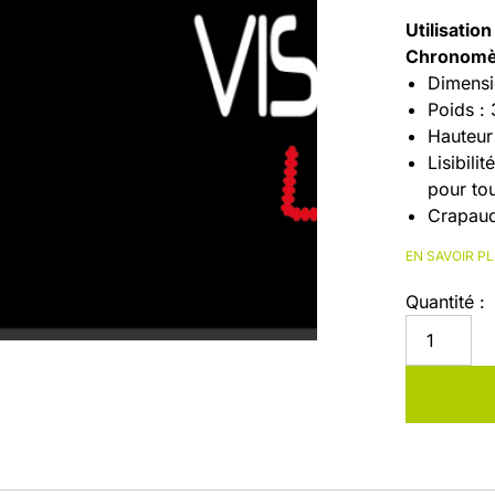
Utilisatio
Chronomètr
Dimensi
Poids : 
Hauteur 
Lisibili
pour tou
Crapauds
FONCTI
EN SAVOIR P
Score : 
Chronom
Quantité :
clignota
Heure :
Luminos
niveaux
FOURNI
1 affich
1 pupit