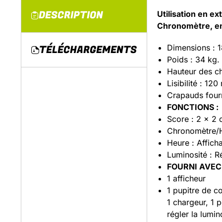
DESCRIPTION
Utilisation en ex
Chronomètre, ent
TÉLÉCHARGEMENTS
Dimensions : 
Poids : 34 kg.
Hauteur des ch
Lisibilité : 12
Crapauds fourn
FONCTIONS :
Score : 2 x 2 
Chronomètre/He
Heure : Affich
Luminosité : R
FOURNI AVEC 
1 afficheur
1 pupitre de c
1 chargeur, 1 
régler la lumin