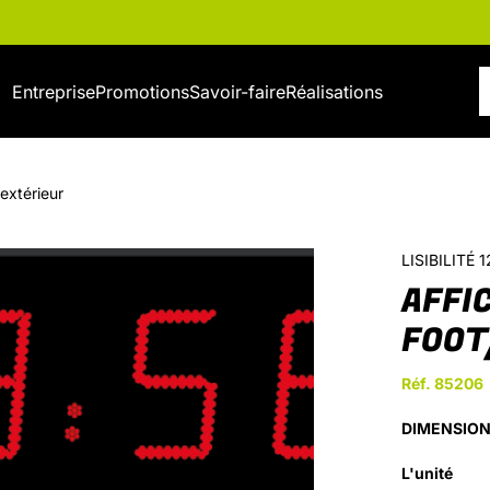
Entreprise
Promotions
Savoir-faire
Réalisations
 extérieur
LISIBILITÉ
AFFI
FOOT
Réf. 85206
DIMENSION
L'unité