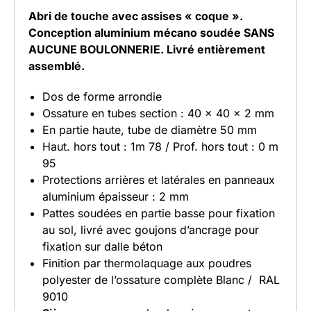
De 8 m - Réf. 31548
GRIS ANTHRACITE (RAL 7016)
Abri de touche avec assises « coque ».
Conception aluminium mécano soudée
SANS
Noir (RAL 9005)
AUCUNE BOULONNERIE.
Livré entièrement
assemblé.
Dos de forme arrondie
Ossature en tubes section : 40 x 40 x 2 mm
En partie haute, tube de diamètre 50 mm
Haut. hors tout : 1m 78 / Prof. hors tout : 0 m
95
Protections arrières et latérales en panneaux
aluminium épaisseur : 2 mm
Pattes soudées en partie basse pour fixation
au sol, livré avec goujons d’ancrage pour
fixation sur dalle béton
Finition par thermolaquage aux poudres
polyester de l’ossature complète Blanc / RAL
9010