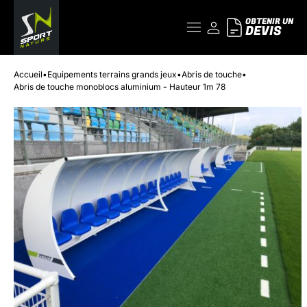
OBTENIR UN
DEVIS
Accueil
•
Equipements terrains grands jeux
•
Abris de touche
•
Abris de touche monoblocs aluminium - Hauteur 1m 78