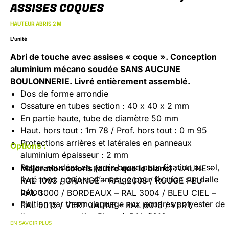
ASSISES COQUES
HAUTEUR ABRIS 2 M
L'unité
Abri de touche avec assises « coque ».
Conception
aluminium mécano soudée
SANS AUCUNE
BOULONNERIE.
Livré entièrement assemblé.
Dos de forme arrondie
Ossature en tubes section : 40 x 40 x 2 mm
En partie haute, tube de diamètre 50 mm
Haut. hors tout : 1m 78 / Prof. hors tout : 0 m 95
Protections arrières et latérales en panneaux
Options :
aluminium épaisseur : 2 mm
Pattes soudées en partie basse pour fixation au sol,
Majoration coloris (autre que le blanc) :
JAUNE –
livré avec goujons d’ancrage pour fixation sur dalle
RAL 1003 / ORANGE – RAL 2008 / ROUGE FEU –
béton
RAL 3000 / BORDEAUX – RAL 3004 / BLEU CIEL –
Finition par thermolaquage aux poudres polyester de
RAL 5015 / VERT JAUNE – RAL 6018 / VERT
l’ossature complète Blanc / RAL 9010
MOUSSE – RAL 6005 / GRIS FENËTRE – RAL 7040 /
EN SAVOIR PLUS
Sièges « coques »
boulonnés sur ossature