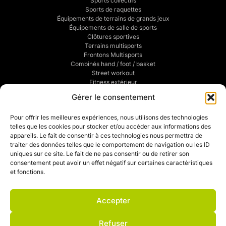
Sports collectifs
Sports de raquettes
Équipements de terrains de grands jeux
Équipements de salle de sports
Clôtures sportives
Terrains multisports
Frontons Multisports
Combinés hand / foot / basket
Street workout
Fitness extérieur
Sports de combats
Gérer le consentement
Traçage de terrains de sports
POUR VOUS
Pour offrir les meilleures expériences, nous utilisons des technologies
telles que les cookies pour stocker et/ou accéder aux informations des
Mentions légales
appareils. Le fait de consentir à ces technologies nous permettra de
Politique de confidentialité
traiter des données telles que le comportement de navigation ou les ID
CGV
uniques sur ce site. Le fait de ne pas consentir ou de retirer son
Mon compte
consentement peut avoir un effet négatif sur certaines caractéristiques
Mon devis
et fonctions.
Contact
Politique de cookies (UE)
Accepter
Refuser